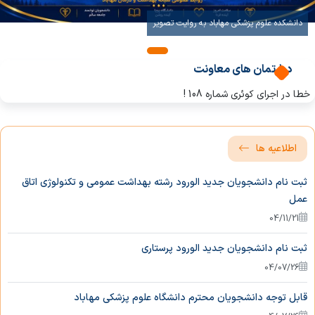
شرح وظایف
دانشکده علوم پزشکی مهاباد به روایت تصویر
واحد IT
آئین نامه انضباطی دانشجویی
مسئول واحد IT
دپارتمان های معاونت
شرح وظایف مسئول IT
آرایش دروس پرستاری
خطا در اجرای کوئری شماره 108 !
کتابخانه
برنامه درسی کارشناسی پرستاری
مسئول کتابخانه
اطلاعیه ها
فرم ها و فرایندها
شیوه نامه اجرای آخرین برنامه اموزشی
ثبت نام دانشجویان جدید الورود رشته بهداشت عمومی و تکنولوژی اتاق
جستجوی منابع الکترونیک
عمل
04/11/21
فرآیند نظارت برا اجرای برنامه آموزشی
سامانه علم سنجی اعضای هیئت علمی
ثبت نام دانشجویان جدید الورود پرستاری
فرآیند دستیابی به توانمندیها
04/07/26
قابل توجه دانشجویان محترم دانشگاه علوم پزشکی مهاباد
شیوه‌نامه برگزاری امتحانات