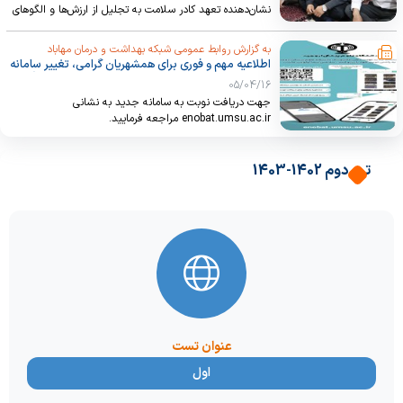
نشان‌دهنده تعهد کادر سلامت به تجلیل از ارزش‌ها و الگوهای
مدیر گروه
ماندگار امام شهید و گواهی بر همسویی با آموزه های آن قائد
امت می باشد.
به گزارش روابط عمومی شبکه بهداشت و درمان مهاباد
اطلاعیه مهم و فوری برای همشهریان گرامی، تغییر سامانه
معرفی رشته
نوبت دهی پزشکان متخصص و فوق‌تخصص درمانگاه
05/04/16
تخصصی و فوق تخصصی بیمارستان امام خمینی(ره)
جهت دریافت نوبت به سامانه جدید به نشانی
مهاباد و مجموعه دانشگاه علوم پزشکی استان آذربایجان
غربی
enobat.umsu.ac.ir مراجعه فرمایید.
برنامه عملیاتی
ترم دوم 1402-1403
اعضای گروه
لاگ بوک
گروه بهداشت عمومی
عنوان تست
گروه اتاق عمل
اول