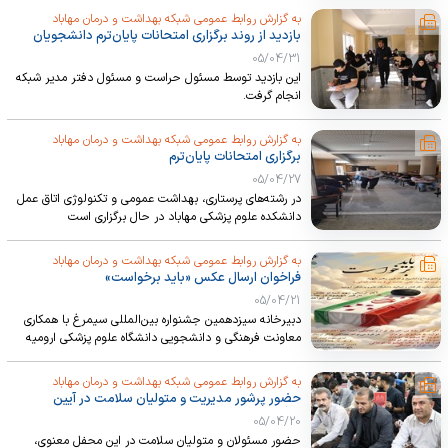
مراحل ثبت نام اینترنتی دانشجویان جدیدالورود
به گزارش روابط عمومی شبکه بهداشت و درمان مهاباد
بازدید از روند برگزاری امتحانات پایان‌ترم دانشجویان
دانشکده علوم پزشکی مهاباد
05/04/31
برنامه ریزی درسی
این بازدید توسط مسئول حراست و مسئول دفتر مدیر شبکه
انجام گرفت.
به گزارش روابط عمومی شبکه بهداشت و درمان مهاباد
معرفی برنامه‌ریزی درسی
برگزاری امتحانات پایان‌ترم
05/04/27
در رشته‌های پرستاری، بهداشت عمومی و تکنولوژی اتاق عمل
شرح وظایف
دانشکده علوم پزشکی مهاباد در حال برگزاری است
به گزارش روابط عمومی شبکه بهداشت و درمان مهاباد
برنامه های کلاسی
فراخوان ارسال عکس «باید برخواست»
05/04/21
دبیرخانه سیزدهمین جشنواره بین‌المللی سیمرغ با همکاری
برنامه کارآموزی
معاونت فرهنگی و دانشجویی دانشگاه علوم پزشکی ارومیه
برگزار می‌کند
به گزارش روابط عمومی شبکه بهداشت و درمان مهاباد
حضور پرشور مدیریت و متولیان سلامت در آیین
گروه پرستاری
بزرگداشت یاد و خاطره رهبر شهید
05/04/20
حضور مسئولان و متولیان سلامت در این محفل معنوی،