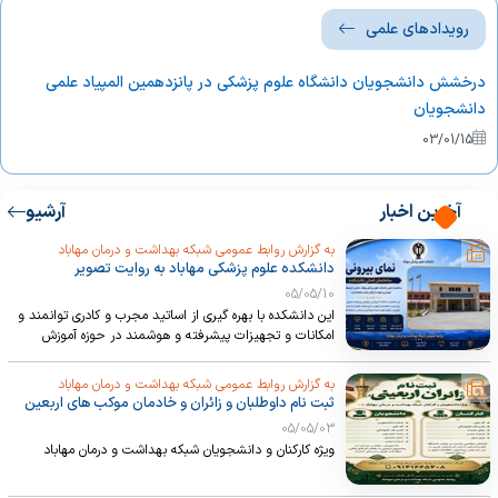
فرایند فراغت از تحصیل
رویدادهای علمی
فرایند مراحل ثبت نام
درخشش دانشجویان دانشگاه علوم پزشکی در پانزدهمین المپیاد علمی
دانشجویان
03/01/15
فرایند مرخصی تحصیلی
آخرین اخبار
آرشیو
فرایند معرفی دانشجویان مشروط به مرکز مشاوره
دانشگاه
به گزارش روابط عمومی شبکه بهداشت و درمان مهاباد
دانشکده علوم پزشکی مهاباد به روایت تصویر
فرایند نظارت بر پرونده‌ها و سوابق دانشجویان
05/05/10
این دانشکده با بهره گیری از اساتید مجرب و کادری توانمند و
امکانات و تجهیزات پیشرفته و هوشمند در حوزه آموزش
نقشی مهم در تربیت نیروی تخصصی حوزه سلامت دارد.
فرایند حذف و اضافه
به گزارش روابط عمومی شبکه بهداشت و درمان مهاباد
ثبت نام داوطلبان و زائران و خادمان موکب های اربعین
05/05/03
فرایند نگهداری اوراق و برگه های امتحانی
ویژه کارکنان و دانشجویان شبکه بهداشت و درمان مهاباد
دانشجویان